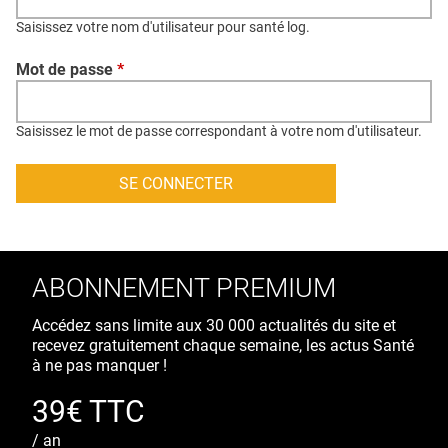
QUI SOMMES-NOUS ?
Saisissez votre nom d'utilisateur pour santé log.
PUBLICITÉ
Mot de passe
*
CONDITIONS GÉNÉRALES
CONTACT
Saisissez le mot de passe correspondant à votre nom d'utilisateur.
CRÉDITS
ABONNEMENT PREMIUM
Accédez sans limite aux 30 000 actualités du site et
recevez gratuitement chaque semaine, les actus Santé
à ne pas manquer !
39€ TTC
/ an