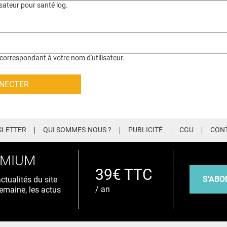
isateur pour santé log.
correspondant à votre nom d'utilisateur.
LETTER
QUI SOMMES-NOUS ?
PUBLICITÉ
CGU
CON
EMIUM
39€ TTC
S'ABO
tualités du site
/ an
emaine, les actus