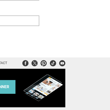
Facebook
Twitter
Pinterest
Tiktok
Youtube
TACT
NNER