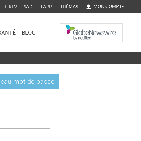
MON COMPTE
E-REVUE SAD
L'APP
THÉMAS
NASDAQ
SANTÉ
BLOG
eau mot de passe