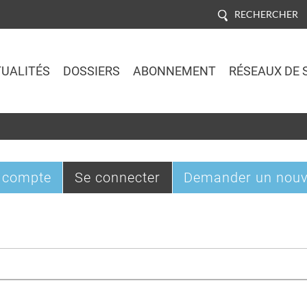
RECHERCHER
UALITÉS
DOSSIERS
ABONNEMENT
RÉSEAUX DE 
Jump to navigation
(onglet
 compte
Se connecter
Demander un nouv
actif)