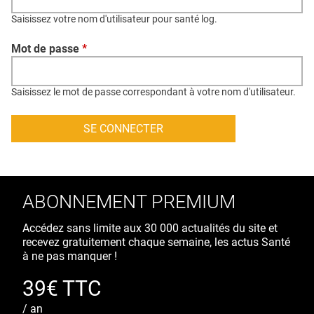
QUI SOMMES-NOUS ?
Saisissez votre nom d'utilisateur pour santé log.
PUBLICITÉ
Mot de passe
*
CONDITIONS GÉNÉRALES
CONTACT
Saisissez le mot de passe correspondant à votre nom d'utilisateur.
CRÉDITS
ABONNEMENT PREMIUM
Accédez sans limite aux 30 000 actualités du site et
recevez gratuitement chaque semaine, les actus Santé
à ne pas manquer !
39€ TTC
/ an