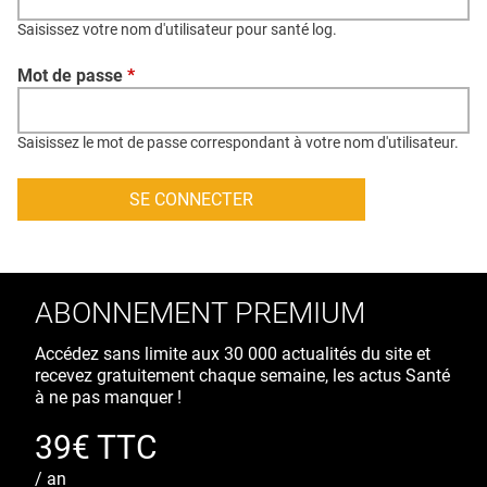
QUI SOMMES-NOUS ?
Saisissez votre nom d'utilisateur pour santé log.
PUBLICITÉ
Mot de passe
*
CONDITIONS GÉNÉRALES
CONTACT
Saisissez le mot de passe correspondant à votre nom d'utilisateur.
CRÉDITS
ABONNEMENT PREMIUM
Accédez sans limite aux 30 000 actualités du site et
recevez gratuitement chaque semaine, les actus Santé
à ne pas manquer !
39€ TTC
/ an