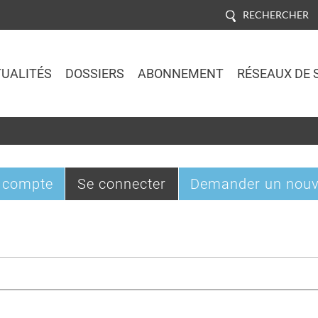
RECHERCHER
UALITÉS
DOSSIERS
ABONNEMENT
RÉSEAUX DE 
Jump to navigation
(onglet
 compte
Se connecter
Demander un nouv
actif)