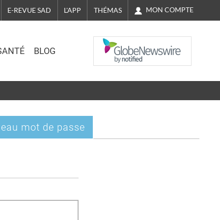
MON COMPTE
E-REVUE SAD
L'APP
THÉMAS
NASDAQ
SANTÉ
BLOG
eau mot de passe