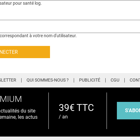
isateur pour santé log.
correspondant à votre nom d'utilisateur.
LETTER
QUI SOMMES-NOUS ?
PUBLICITÉ
CGU
CON
EMIUM
39€ TTC
S'ABO
tualités du site
/ an
emaine, les actus