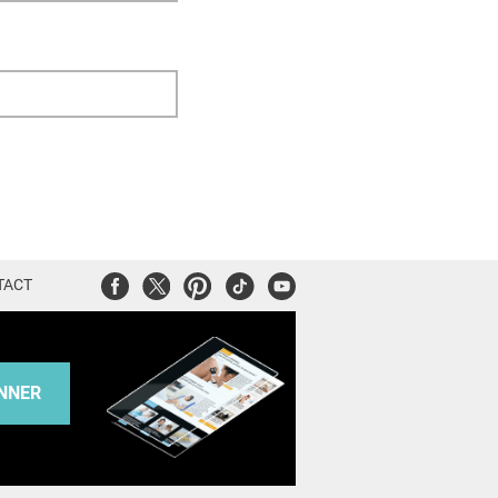
Facebook
Twitter
Pinterest
Tiktok
Youtube
TACT
NNER