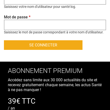
QUI SOMMES-NOUS ?
Saisissez votre nom d'utilisateur pour santé log.
PUBLICITÉ
Mot de passe
*
CONDITIONS GÉNÉRALES
CONTACT
Saisissez le mot de passe correspondant à votre nom d'utilisateur.
CRÉDITS
ABONNEMENT PREMIUM
Accédez sans limite aux 30 000 actualités du site et
recevez gratuitement chaque semaine, les actus Santé
à ne pas manquer !
39€ TTC
/ an