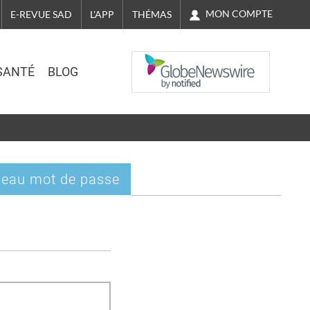
MON COMPTE
E-REVUE SAD
L'APP
THÉMAS
NASDAQ
SANTÉ
BLOG
eau mot de passe