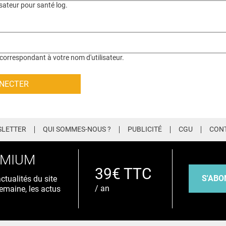
isateur pour santé log.
correspondant à votre nom d'utilisateur.
LETTER
QUI SOMMES-NOUS ?
PUBLICITÉ
CGU
CON
EMIUM
39€ TTC
S'ABO
tualités du site
/ an
emaine, les actus