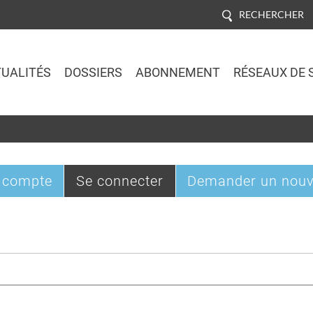
RECHERCHER
UALITÉS
DOSSIERS
ABONNEMENT
RÉSEAUX DE 
Jump to navigation
(onglet
 compte
Se connecter
Demander un nouv
actif)