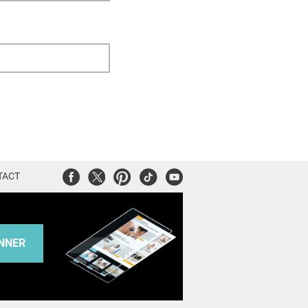
Facebook
Twitter
Pinterest
Tiktok
Youtube
TACT
NNER