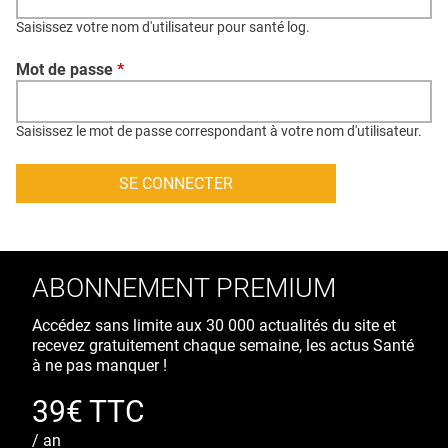
QUI SOMMES-NOUS ?
Saisissez votre nom d'utilisateur pour santé log.
PUBLICITÉ
Mot de passe
*
CONDITIONS GÉNÉRALES
CONTACT
Saisissez le mot de passe correspondant à votre nom d'utilisateur.
CRÉDITS
ABONNEMENT PREMIUM
Accédez sans limite aux 30 000 actualités du site et
recevez gratuitement chaque semaine, les actus Santé
à ne pas manquer !
39€ TTC
/ an