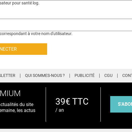
isateur pour santé log.
correspondant à votre nom d'utilisateur.
LETTER
QUI SOMMES-NOUS ?
PUBLICITÉ
CGU
CON
EMIUM
39€ TTC
S'ABO
tualités du site
/ an
emaine, les actus