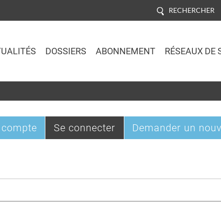
RECHERCHER
UALITÉS
DOSSIERS
ABONNEMENT
RÉSEAUX DE 
Jump to navigation
(onglet
 compte
Se connecter
Demander un nouv
actif)