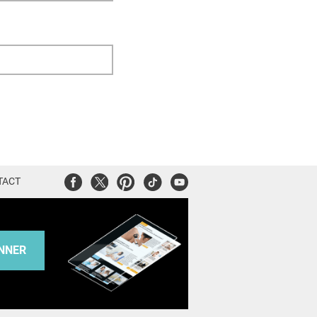
Facebook
Twitter
Pinterest
Tiktok
Youtube
TACT
NNER