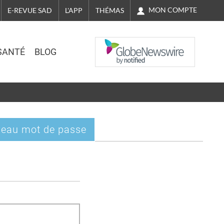
MON COMPTE
E-REVUE SAD
L'APP
THÉMAS
NASDAQ
SANTÉ
BLOG
eau mot de passe