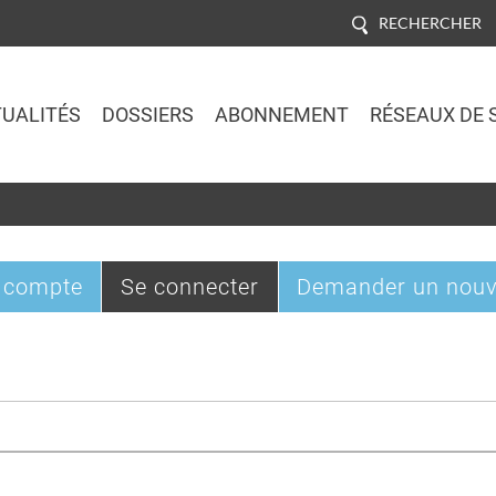
RECHERCHER
UALITÉS
DOSSIERS
ABONNEMENT
RÉSEAUX DE 
Jump to navigation
(onglet
 compte
Se connecter
Demander un nouv
actif)