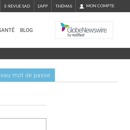
MON COMPTE
E-REVUE SAD
L'APP
THÉMAS
NASDAQ
SANTÉ
BLOG
eau mot de passe