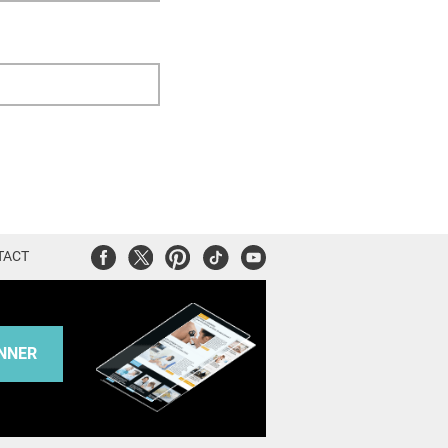
Facebook
Twitter
Pinterest
Tiktok
Youtube
TACT
NNER