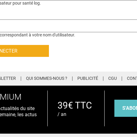
isateur pour santé log.
correspondant à votre nom d'utilisateur.
LETTER
QUI SOMMES-NOUS ?
PUBLICITÉ
CGU
CON
EMIUM
39€ TTC
S'ABO
tualités du site
/ an
emaine, les actus