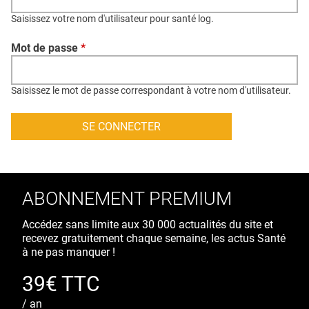
QUI SOMMES-NOUS ?
Saisissez votre nom d'utilisateur pour santé log.
PUBLICITÉ
Mot de passe
*
CONDITIONS GÉNÉRALES
CONTACT
Saisissez le mot de passe correspondant à votre nom d'utilisateur.
CRÉDITS
ABONNEMENT PREMIUM
Accédez sans limite aux 30 000 actualités du site et
recevez gratuitement chaque semaine, les actus Santé
à ne pas manquer !
39€ TTC
/ an