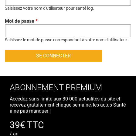
QUI SOMMES-NOUS ?
Saisissez votre nom d'utilisateur pour santé log.
PUBLICITÉ
Mot de passe
*
CONDITIONS GÉNÉRALES
CONTACT
Saisissez le mot de passe correspondant à votre nom d'utilisateur.
CRÉDITS
ABONNEMENT PREMIUM
Accédez sans limite aux 30 000 actualités du site et
recevez gratuitement chaque semaine, les actus Santé
à ne pas manquer !
39€ TTC
/ an