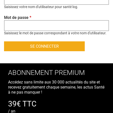
QUI SOMMES-NOUS ?
Saisissez votre nom d'utilisateur pour santé log.
PUBLICITÉ
Mot de passe
*
CONDITIONS GÉNÉRALES
CONTACT
Saisissez le mot de passe correspondant à votre nom d'utilisateur.
CRÉDITS
ABONNEMENT PREMIUM
Accédez sans limite aux 30 000 actualités du site et
recevez gratuitement chaque semaine, les actus Santé
à ne pas manquer !
39€ TTC
/ an