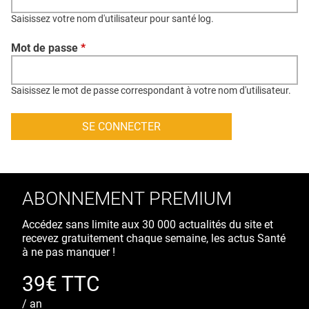
QUI SOMMES-NOUS ?
Saisissez votre nom d'utilisateur pour santé log.
PUBLICITÉ
Mot de passe
*
CONDITIONS GÉNÉRALES
CONTACT
Saisissez le mot de passe correspondant à votre nom d'utilisateur.
CRÉDITS
ABONNEMENT PREMIUM
Accédez sans limite aux 30 000 actualités du site et
recevez gratuitement chaque semaine, les actus Santé
à ne pas manquer !
39€ TTC
/ an