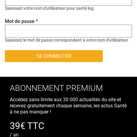
QUI SOMMES-NOUS ?
Saisissez votre nom d'utilisateur pour santé log.
PUBLICITÉ
Mot de passe
*
CONDITIONS GÉNÉRALES
CONTACT
Saisissez le mot de passe correspondant à votre nom d'utilisateur.
CRÉDITS
ABONNEMENT PREMIUM
Accédez sans limite aux 30 000 actualités du site et
recevez gratuitement chaque semaine, les actus Santé
à ne pas manquer !
39€ TTC
/ an