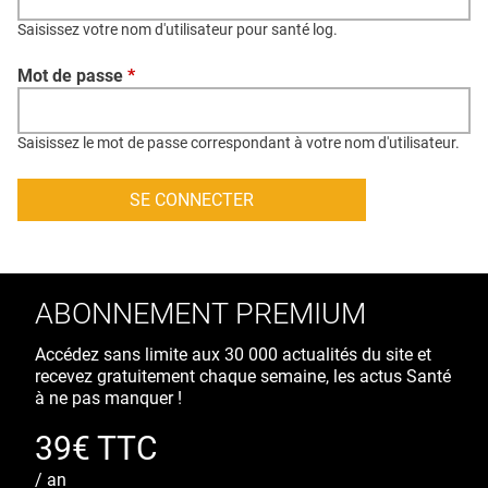
QUI SOMMES-NOUS ?
Saisissez votre nom d'utilisateur pour santé log.
PUBLICITÉ
Mot de passe
*
CONDITIONS GÉNÉRALES
CONTACT
Saisissez le mot de passe correspondant à votre nom d'utilisateur.
CRÉDITS
ABONNEMENT PREMIUM
Accédez sans limite aux 30 000 actualités du site et
recevez gratuitement chaque semaine, les actus Santé
à ne pas manquer !
39€ TTC
/ an