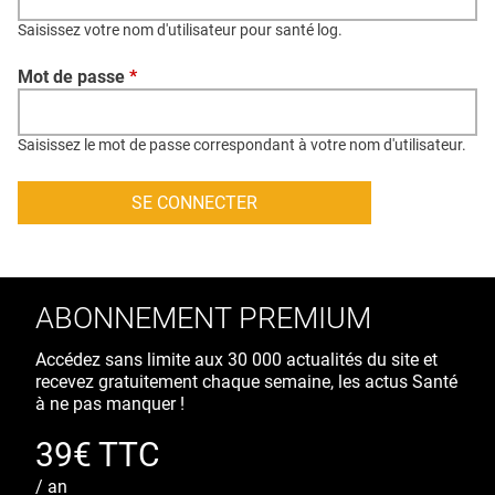
QUI SOMMES-NOUS ?
Saisissez votre nom d'utilisateur pour santé log.
PUBLICITÉ
Mot de passe
*
CONDITIONS GÉNÉRALES
CONTACT
Saisissez le mot de passe correspondant à votre nom d'utilisateur.
CRÉDITS
ABONNEMENT PREMIUM
Accédez sans limite aux 30 000 actualités du site et
recevez gratuitement chaque semaine, les actus Santé
à ne pas manquer !
39€ TTC
/ an