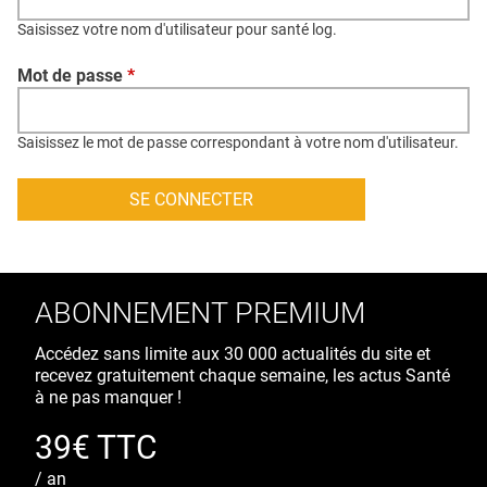
QUI SOMMES-NOUS ?
Saisissez votre nom d'utilisateur pour santé log.
PUBLICITÉ
Mot de passe
*
CONDITIONS GÉNÉRALES
CONTACT
Saisissez le mot de passe correspondant à votre nom d'utilisateur.
CRÉDITS
ABONNEMENT PREMIUM
Accédez sans limite aux 30 000 actualités du site et
recevez gratuitement chaque semaine, les actus Santé
à ne pas manquer !
39€ TTC
/ an