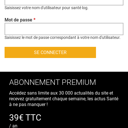
QUI SOMMES-NOUS ?
Saisissez votre nom d'utilisateur pour santé log.
PUBLICITÉ
Mot de passe
*
CONDITIONS GÉNÉRALES
CONTACT
Saisissez le mot de passe correspondant à votre nom d'utilisateur.
CRÉDITS
ABONNEMENT PREMIUM
Accédez sans limite aux 30 000 actualités du site et
recevez gratuitement chaque semaine, les actus Santé
à ne pas manquer !
39€ TTC
/ an