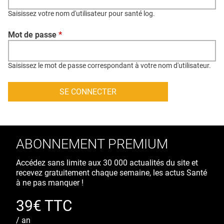
QUI SOMMES-NOUS ?
Saisissez votre nom d'utilisateur pour santé log.
PUBLICITÉ
Mot de passe
*
CONDITIONS GÉNÉRALES
CONTACT
Saisissez le mot de passe correspondant à votre nom d'utilisateur.
CRÉDITS
ABONNEMENT PREMIUM
Accédez sans limite aux 30 000 actualités du site et
recevez gratuitement chaque semaine, les actus Santé
à ne pas manquer !
39€ TTC
/ an