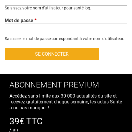
QUI SOMMES-NOUS ?
Saisissez votre nom d'utilisateur pour santé log.
PUBLICITÉ
Mot de passe
*
CONDITIONS GÉNÉRALES
CONTACT
Saisissez le mot de passe correspondant à votre nom d'utilisateur.
CRÉDITS
ABONNEMENT PREMIUM
Accédez sans limite aux 30 000 actualités du site et
recevez gratuitement chaque semaine, les actus Santé
à ne pas manquer !
39€ TTC
/ an