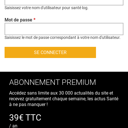
QUI SOMMES-NOUS ?
Saisissez votre nom d'utilisateur pour santé log.
PUBLICITÉ
Mot de passe
*
CONDITIONS GÉNÉRALES
CONTACT
Saisissez le mot de passe correspondant à votre nom d'utilisateur.
CRÉDITS
ABONNEMENT PREMIUM
Accédez sans limite aux 30 000 actualités du site et
recevez gratuitement chaque semaine, les actus Santé
à ne pas manquer !
39€ TTC
/ an