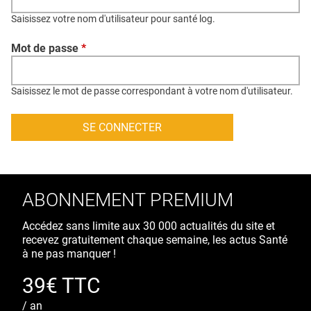
QUI SOMMES-NOUS ?
Saisissez votre nom d'utilisateur pour santé log.
PUBLICITÉ
Mot de passe
*
CONDITIONS GÉNÉRALES
CONTACT
Saisissez le mot de passe correspondant à votre nom d'utilisateur.
CRÉDITS
ABONNEMENT PREMIUM
Accédez sans limite aux 30 000 actualités du site et
recevez gratuitement chaque semaine, les actus Santé
à ne pas manquer !
39€ TTC
/ an