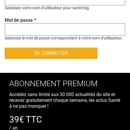
QUI SOMMES-NOUS ?
Saisissez votre nom d'utilisateur pour santé log.
PUBLICITÉ
Mot de passe
*
CONDITIONS GÉNÉRALES
CONTACT
Saisissez le mot de passe correspondant à votre nom d'utilisateur.
CRÉDITS
ABONNEMENT PREMIUM
Accédez sans limite aux 30 000 actualités du site et
recevez gratuitement chaque semaine, les actus Santé
à ne pas manquer !
39€ TTC
/ an