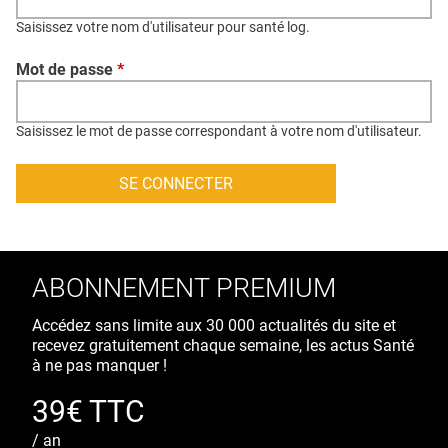
QUI SOMMES-NOUS ?
Saisissez votre nom d'utilisateur pour santé log.
PUBLICITÉ
Mot de passe
*
CONDITIONS GÉNÉRALES
CONTACT
Saisissez le mot de passe correspondant à votre nom d'utilisateur.
CRÉDITS
ABONNEMENT PREMIUM
Accédez sans limite aux 30 000 actualités du site et
recevez gratuitement chaque semaine, les actus Santé
à ne pas manquer !
39€ TTC
/ an