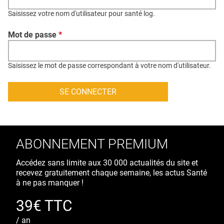
QUI SOMMES-NOUS ?
Saisissez votre nom d'utilisateur pour santé log.
PUBLICITÉ
Mot de passe
*
CONDITIONS GÉNÉRALES
CONTACT
Saisissez le mot de passe correspondant à votre nom d'utilisateur.
CRÉDITS
ABONNEMENT PREMIUM
Accédez sans limite aux 30 000 actualités du site et
recevez gratuitement chaque semaine, les actus Santé
à ne pas manquer !
39€ TTC
/ an