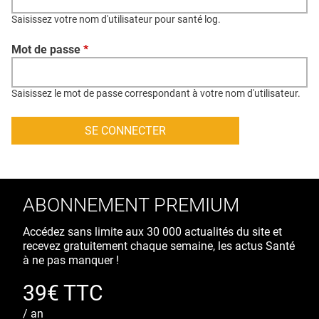
QUI SOMMES-NOUS ?
Saisissez votre nom d'utilisateur pour santé log.
PUBLICITÉ
Mot de passe
*
CONDITIONS GÉNÉRALES
CONTACT
Saisissez le mot de passe correspondant à votre nom d'utilisateur.
CRÉDITS
ABONNEMENT PREMIUM
Accédez sans limite aux 30 000 actualités du site et
recevez gratuitement chaque semaine, les actus Santé
à ne pas manquer !
39€ TTC
/ an