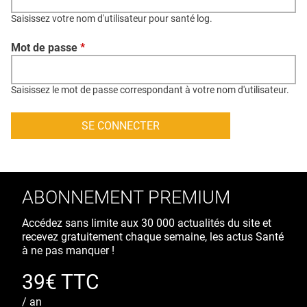
QUI SOMMES-NOUS ?
Saisissez votre nom d'utilisateur pour santé log.
PUBLICITÉ
Mot de passe
*
CONDITIONS GÉNÉRALES
CONTACT
Saisissez le mot de passe correspondant à votre nom d'utilisateur.
CRÉDITS
ABONNEMENT PREMIUM
Accédez sans limite aux 30 000 actualités du site et
recevez gratuitement chaque semaine, les actus Santé
à ne pas manquer !
39€ TTC
/ an