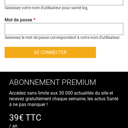
QUI SOMMES-NOUS ?
Saisissez votre nom d'utilisateur pour santé log.
PUBLICITÉ
Mot de passe
*
CONDITIONS GÉNÉRALES
CONTACT
Saisissez le mot de passe correspondant à votre nom d'utilisateur.
CRÉDITS
ABONNEMENT PREMIUM
Accédez sans limite aux 30 000 actualités du site et
recevez gratuitement chaque semaine, les actus Santé
à ne pas manquer !
39€ TTC
/ an