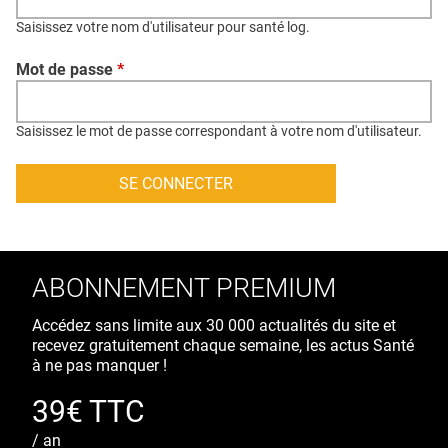
QUI SOMMES-NOUS ?
Saisissez votre nom d'utilisateur pour santé log.
PUBLICITÉ
Mot de passe
*
CONDITIONS GÉNÉRALES
CONTACT
Saisissez le mot de passe correspondant à votre nom d'utilisateur.
CRÉDITS
ABONNEMENT PREMIUM
Accédez sans limite aux 30 000 actualités du site et
recevez gratuitement chaque semaine, les actus Santé
à ne pas manquer !
39€ TTC
/ an