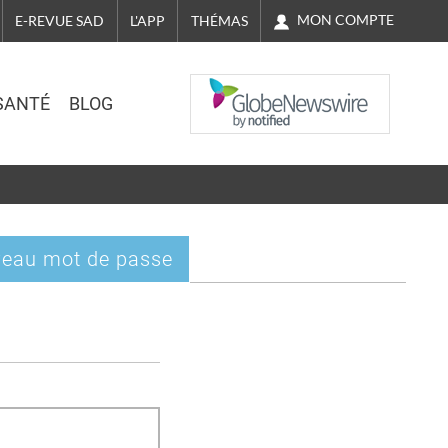
MON COMPTE
E-REVUE SAD
L'APP
THÉMAS
NASDAQ
SANTÉ
BLOG
eau mot de passe