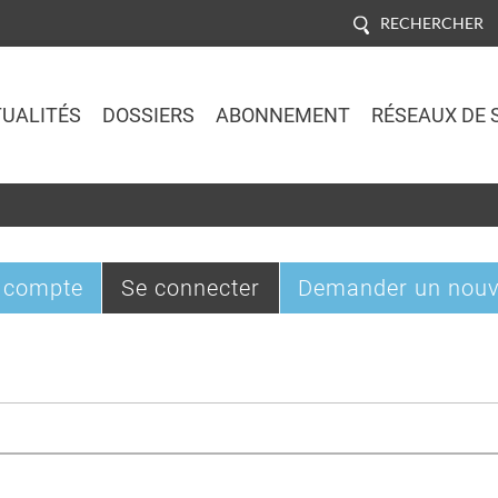
RECHERCHER
UALITÉS
DOSSIERS
ABONNEMENT
RÉSEAUX DE 
Jump to navigation
(onglet
 compte
Se connecter
Demander un nouv
actif)