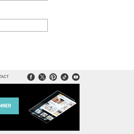
Facebook
Twitter
Pinterest
Tiktok
Youtube
TACT
NNER