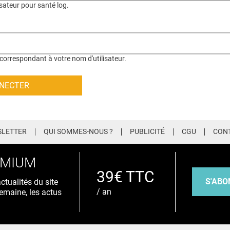
isateur pour santé log.
correspondant à votre nom d'utilisateur.
LETTER
QUI SOMMES-NOUS ?
PUBLICITÉ
CGU
CON
EMIUM
39€ TTC
S'ABO
tualités du site
/ an
emaine, les actus