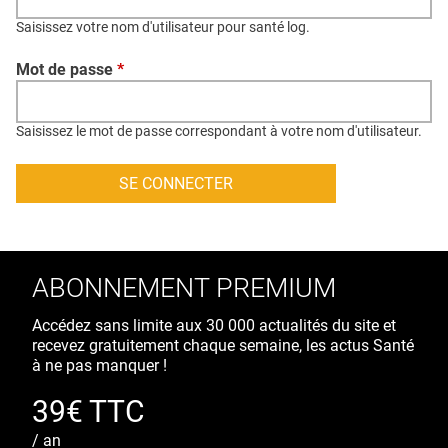
QUI SOMMES-NOUS ?
Saisissez votre nom d'utilisateur pour santé log.
PUBLICITÉ
Mot de passe
*
CONDITIONS GÉNÉRALES
CONTACT
Saisissez le mot de passe correspondant à votre nom d'utilisateur.
CRÉDITS
ABONNEMENT PREMIUM
Accédez sans limite aux 30 000 actualités du site et
recevez gratuitement chaque semaine, les actus Santé
à ne pas manquer !
39€ TTC
/ an