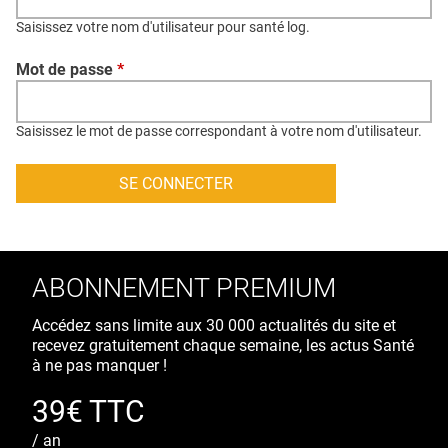
QUI SOMMES-NOUS ?
Saisissez votre nom d'utilisateur pour santé log.
PUBLICITÉ
Mot de passe
*
CONDITIONS GÉNÉRALES
CONTACT
Saisissez le mot de passe correspondant à votre nom d'utilisateur.
CRÉDITS
ABONNEMENT PREMIUM
Accédez sans limite aux 30 000 actualités du site et
recevez gratuitement chaque semaine, les actus Santé
à ne pas manquer !
39€ TTC
/ an