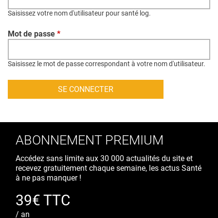
QUI SOMMES-NOUS ?
Saisissez votre nom d'utilisateur pour santé log.
PUBLICITÉ
Mot de passe
*
CONDITIONS GÉNÉRALES
CONTACT
Saisissez le mot de passe correspondant à votre nom d'utilisateur.
CRÉDITS
ABONNEMENT PREMIUM
Accédez sans limite aux 30 000 actualités du site et
recevez gratuitement chaque semaine, les actus Santé
à ne pas manquer !
39€ TTC
/ an