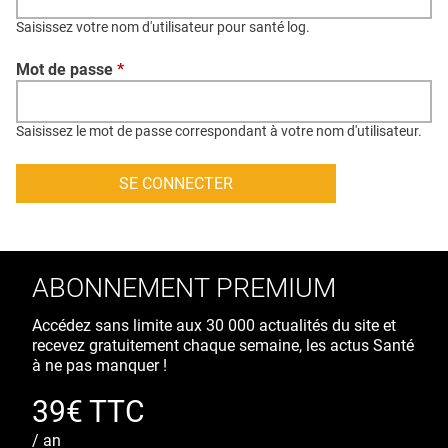
QUI SOMMES-NOUS ?
Saisissez votre nom d'utilisateur pour santé log.
PUBLICITÉ
Mot de passe
*
CONDITIONS GÉNÉRALES
CONTACT
Saisissez le mot de passe correspondant à votre nom d'utilisateur.
CRÉDITS
ABONNEMENT PREMIUM
Accédez sans limite aux 30 000 actualités du site et
recevez gratuitement chaque semaine, les actus Santé
à ne pas manquer !
39€ TTC
/ an