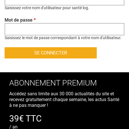
QUI SOMMES-NOUS ?
Saisissez votre nom d'utilisateur pour santé log.
PUBLICITÉ
Mot de passe
*
CONDITIONS GÉNÉRALES
CONTACT
Saisissez le mot de passe correspondant à votre nom d'utilisateur.
CRÉDITS
ABONNEMENT PREMIUM
Accédez sans limite aux 30 000 actualités du site et
recevez gratuitement chaque semaine, les actus Santé
à ne pas manquer !
39€ TTC
/ an