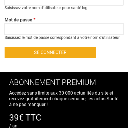
QUI SOMMES-NOUS ?
Saisissez votre nom d'utilisateur pour santé log.
PUBLICITÉ
Mot de passe
*
CONDITIONS GÉNÉRALES
CONTACT
Saisissez le mot de passe correspondant à votre nom d'utilisateur.
CRÉDITS
ABONNEMENT PREMIUM
Accédez sans limite aux 30 000 actualités du site et
recevez gratuitement chaque semaine, les actus Santé
à ne pas manquer !
39€ TTC
/ an