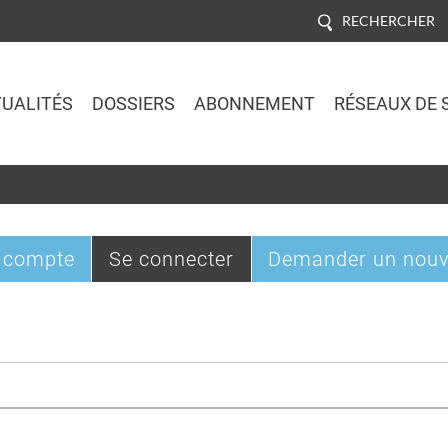
RECHERCHER
UALITÉS
DOSSIERS
ABONNEMENT
RÉSEAUX DE 
Jump to navigation
(onglet
 compte
Se connecter
Demander un nouv
actif)