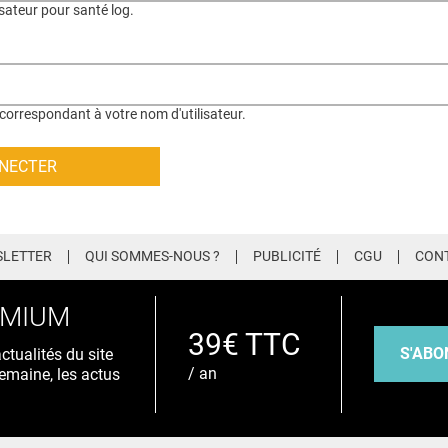
isateur pour santé log.
correspondant à votre nom d'utilisateur.
LETTER
QUI SOMMES-NOUS ?
PUBLICITÉ
CGU
CON
EMIUM
39€ TTC
S'ABO
tualités du site
/ an
emaine, les actus