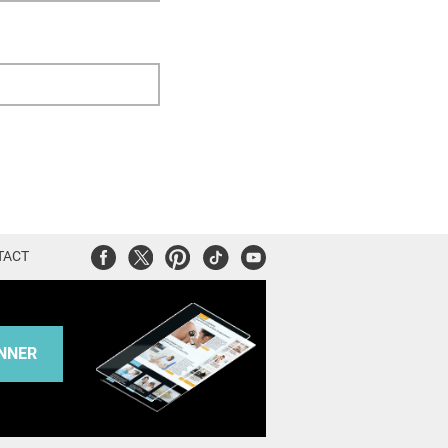
Facebook
Twitter
Pinterest
Tiktok
Youtube
TACT
NNER