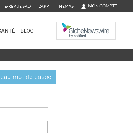
MON COMPTE
E-REVUE SAD
L'APP
THÉMAS
NASDAQ
SANTÉ
BLOG
eau mot de passe