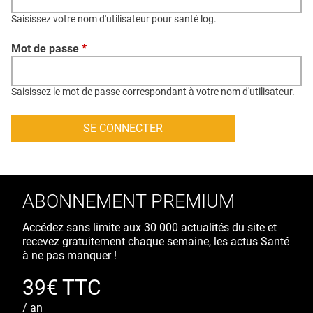
QUI SOMMES-NOUS ?
Saisissez votre nom d'utilisateur pour santé log.
PUBLICITÉ
Mot de passe
*
CONDITIONS GÉNÉRALES
CONTACT
Saisissez le mot de passe correspondant à votre nom d'utilisateur.
CRÉDITS
ABONNEMENT PREMIUM
Accédez sans limite aux 30 000 actualités du site et
recevez gratuitement chaque semaine, les actus Santé
à ne pas manquer !
39€ TTC
/ an