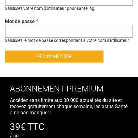
QUI SOMMES-NOUS ?
Saisissez votre nom d'utilisateur pour santé log.
PUBLICITÉ
Mot de passe
*
CONDITIONS GÉNÉRALES
CONTACT
Saisissez le mot de passe correspondant à votre nom d'utilisateur.
CRÉDITS
ABONNEMENT PREMIUM
Accédez sans limite aux 30 000 actualités du site et
recevez gratuitement chaque semaine, les actus Santé
à ne pas manquer !
39€ TTC
/ an