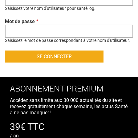
QUI SOMMES-NOUS ?
Saisissez votre nom d'utilisateur pour santé log.
PUBLICITÉ
Mot de passe
*
CONDITIONS GÉNÉRALES
CONTACT
Saisissez le mot de passe correspondant à votre nom d'utilisateur.
CRÉDITS
ABONNEMENT PREMIUM
Accédez sans limite aux 30 000 actualités du site et
recevez gratuitement chaque semaine, les actus Santé
à ne pas manquer !
39€ TTC
/ an