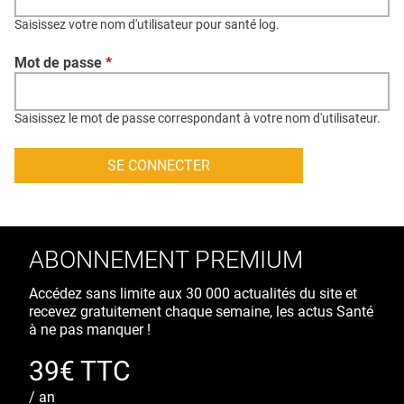
QUI SOMMES-NOUS ?
Saisissez votre nom d'utilisateur pour santé log.
PUBLICITÉ
Mot de passe
*
CONDITIONS GÉNÉRALES
CONTACT
Saisissez le mot de passe correspondant à votre nom d'utilisateur.
CRÉDITS
ABONNEMENT PREMIUM
Accédez sans limite aux 30 000 actualités du site et
recevez gratuitement chaque semaine, les actus Santé
à ne pas manquer !
39€ TTC
/ an