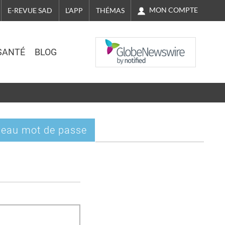
MON COMPTE
E-REVUE SAD
L'APP
THÉMAS
NASDAQ
SANTÉ
BLOG
eau mot de passe