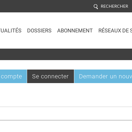
RECHERCHER
UALITÉS
DOSSIERS
ABONNEMENT
RÉSEAUX DE 
Jump to navigation
(onglet
 compte
Se connecter
Demander un nouv
actif)