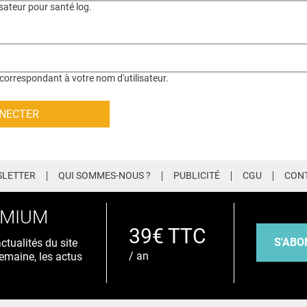
isateur pour santé log.
correspondant à votre nom d'utilisateur.
LETTER
QUI SOMMES-NOUS ?
PUBLICITÉ
CGU
CON
EMIUM
39€ TTC
S'ABO
tualités du site
/ an
emaine, les actus