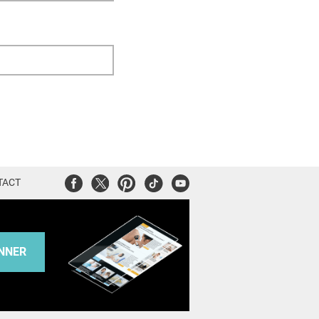
Facebook
Twitter
Pinterest
Tiktok
Youtube
TACT
NNER