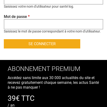
QUI SOMMES-NOUS ?
Saisissez votre nom d'utilisateur pour santé log.
PUBLICITÉ
Mot de passe
*
CONDITIONS GÉNÉRALES
CONTACT
Saisissez le mot de passe correspondant à votre nom d'utilisateur.
CRÉDITS
ABONNEMENT PREMIUM
Accédez sans limite aux 30 000 actualités du site et
recevez gratuitement chaque semaine, les actus Santé
à ne pas manquer !
39€ TTC
/ an