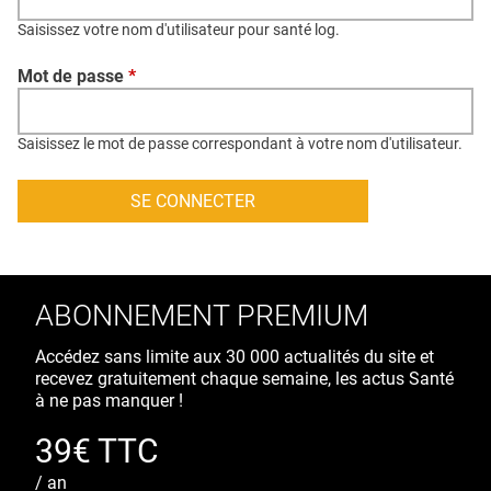
QUI SOMMES-NOUS ?
Saisissez votre nom d'utilisateur pour santé log.
PUBLICITÉ
Mot de passe
*
CONDITIONS GÉNÉRALES
CONTACT
Saisissez le mot de passe correspondant à votre nom d'utilisateur.
CRÉDITS
ABONNEMENT PREMIUM
Accédez sans limite aux 30 000 actualités du site et
recevez gratuitement chaque semaine, les actus Santé
à ne pas manquer !
39€ TTC
/ an