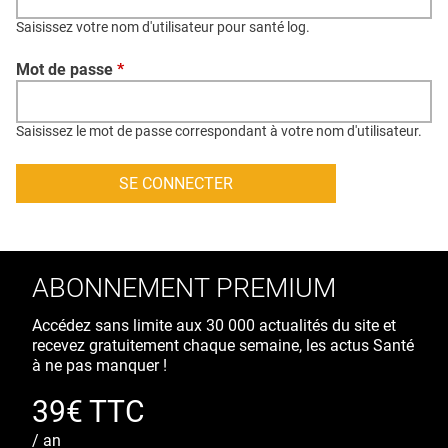
QUI SOMMES-NOUS ?
Saisissez votre nom d'utilisateur pour santé log.
PUBLICITÉ
Mot de passe
*
CONDITIONS GÉNÉRALES
CONTACT
Saisissez le mot de passe correspondant à votre nom d'utilisateur.
CRÉDITS
ABONNEMENT PREMIUM
Accédez sans limite aux 30 000 actualités du site et
recevez gratuitement chaque semaine, les actus Santé
à ne pas manquer !
39€ TTC
/ an