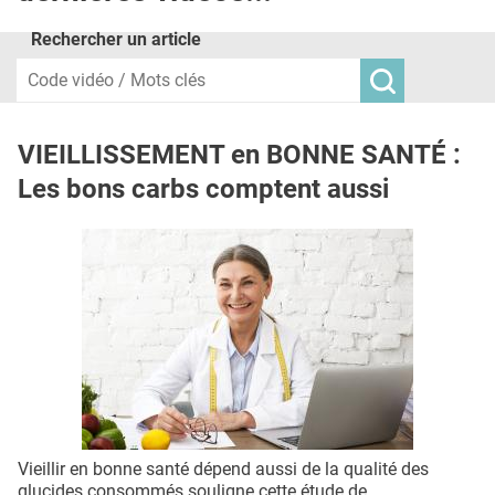
L'APP
Rechercher un article
QUI SOMMES-NOUS ?
PUBLICITÉ
VIEILLISSEMENT en BONNE SANTÉ :
CONDITIONS GÉNÉRALES
Les bons carbs comptent aussi
CONTACT
CRÉDITS
Vieillir en bonne santé dépend aussi de la qualité des
glucides consommés souligne cette étude de