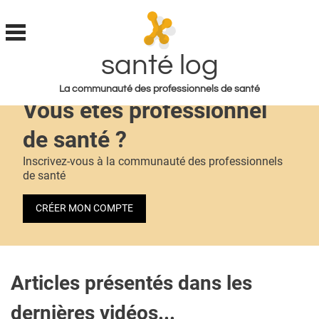
santé log
Jump to navigation
La communauté des professionnels de santé
Vous êtes professionnel
MON COMPTE
de santé ?
ABONNEMENT
Inscrivez-vous à la communauté des professionnels
de santé
S'ABONNER À LA REVUE SOIN À DOMICILE
ACTUS
CRÉER MON COMPTE
DOSSIERS
RÉSEAUX
Articles présentés dans les
E-REVUE SAD
dernières vidéos...
THÉMA