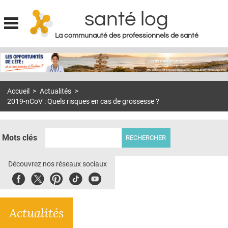
santé log
La communauté des professionnels de santé
Jump to navigation
MON COMPTE
ABONNEMENT
Accueil
>
Actualités
>
S'ABONNER À LA REVUE SOIN À DOMICILE
2019-nCoV : Quels risques en cas de grossesse ?
ACTUS
DOSSIERS
Mots clés
RÉSEAUX
Découvrez nos réseaux sociaux
E-REVUE SAD
Facebook
Twitter
Pinterest
Tiktok
Youbute
THÉMA
Actualités
L'APP