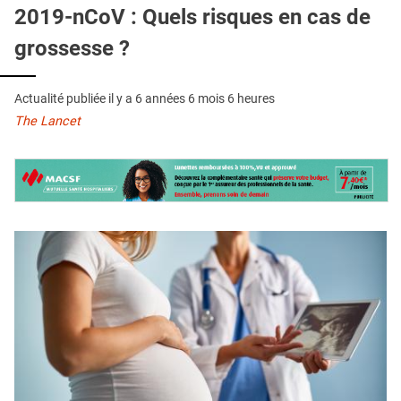
QUI SOMMES-NOUS ?
2019-nCoV : Quels risques en cas de
grossesse ?
PUBLICITÉ
CONDITIONS GÉNÉRALES
Actualité publiée il y a
6 années 6 mois 6 heures
CONTACT
The Lancet
CRÉDITS