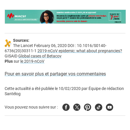
Sources:
The Lancet February 06, 2020 DOI : 10.1016/S0140-
6736(20)30311-1
2019-nCoV epidemic: what about pregnancies?
GISAID
Global cases of Betacov
Plus
sur
le 2019-nCoV
Pour en savoir plus et partager vos commentaires
Cette actualité a été publiée le
10/02/2020
par
Équipe de rédaction
Santélog
Facebook
Twitter
Pinterest
Tiktok
Youtube
Vous pouvez nous suivre sur :