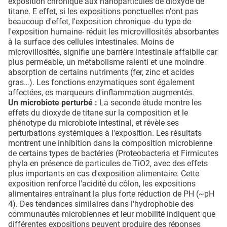
exposition chronique aux nanoparticules de dioxyde de
titane. E effet, si les expositions ponctuelles n'ont pas
beaucoup d'effet, l'exposition chronique -du type de
l'exposition humaine- réduit les microvillosités absorbantes
à la surface des cellules intestinales. Moins de
microvillosités, signifie une barrière intestinale affaiblie car
plus perméable, un métabolisme ralenti et une moindre
absorption de certains nutriments (fer, zinc et acides
gras…). Les fonctions enzymatiques sont également
affectées, es marqueurs d'inflammation augmentés.
Un microbiote perturbé :
La seconde étude montre les
effets du dioxyde de titane sur la composition et le
phénotype du microbiote intestinal, et révèle ses
perturbations systémiques à l'exposition. Les résultats
montrent une inhibition dans la composition microbienne
de certains types de bactéries (Proteobacteria et Firmicutes
phyla en présence de particules de TiO2, avec des effets
plus importants en cas d'exposition alimentaire. Cette
exposition renforce l'acidité du côlon, les expositions
alimentaires entraînant la plus forte réduction de PH (~pH
4). Des tendances similaires dans l'hydrophobie des
communautés microbiennes et leur mobilité indiquent que
différentes expositions peuvent produire des réponses