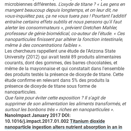
microbiennes différentes.
L'oxyde de titane ? « Les gens en
mangent beaucoup depuis longtemps, et on leur dit, ne
vous-inquiétez pas, ça ne vous tuera pas ! Pourtant l'additif
entraîne certains effets subtils et nous pensons qu'il faut
alerter les consommateurs », prévient Gretchen Mahler,
professeur de génie biomédical, co-auteur de l'étude. « Ces
nanoparticules finissent par altérer la fonction intestinale,
même à des concentrations faibles ».
Les chercheurs rappellent une étude de l'Arizona State
University (2012) qui avait testé 89 produits alimentaires
courants, dont des gommes, des barres chocolatées, et
même de la mayonnaise et qui constatait dans l'ensemble
des produits testés la présence de dioxyde de titane. Cette
étude confirme en relevant dans 5% des produits la
présence de dioxyde de titane sous forme de
nanoparticules.
Que faire pour éviter cette exposition ? Il s'agit de
supprimer de son alimentation les aliments transformés, et
surtout les bonbons très « riches en nanoparticules ».
NanoImpact January 2017 DOI:
10.1016/j.impact.2017.01.002
Titanium dioxide
nanoparticle ingestion alters nutrient absorption in an in