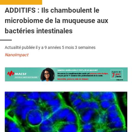
QUI SOMMES-NOUS ?
ADDITIFS : Ils chamboulent le
PUBLICITÉ
microbiome de la muqueuse aux
CONDITIONS GÉNÉRALES
bactéries intestinales
CONTACT
Actualité publiée il y a
9 années 5 mois 3 semaines
CRÉDITS
NanoImpact