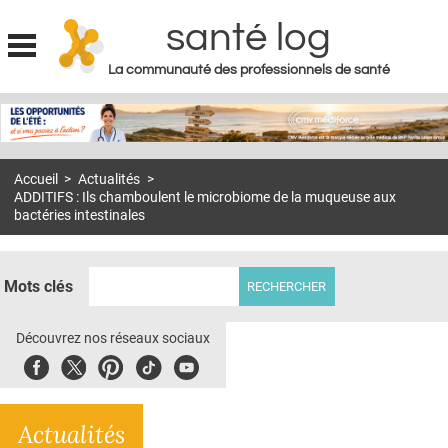
santé log
La communauté des professionnels de santé
Jump to navigation
MON COMPTE
ABONNEMENT
Accueil
>
Actualités
>
S'ABONNER À LA REVUE SOIN À DOMICILE
ADDITIFS : Ils chamboulent le microbiome de la muqueuse aux
bactéries intestinales
ACTUS
DOSSIERS
Mots clés
RÉSEAUX
Découvrez nos réseaux sociaux
E-REVUE SAD
Facebook
Twitter
Pinterest
Tiktok
Youbute
THÉMA
L'APP
Actualités