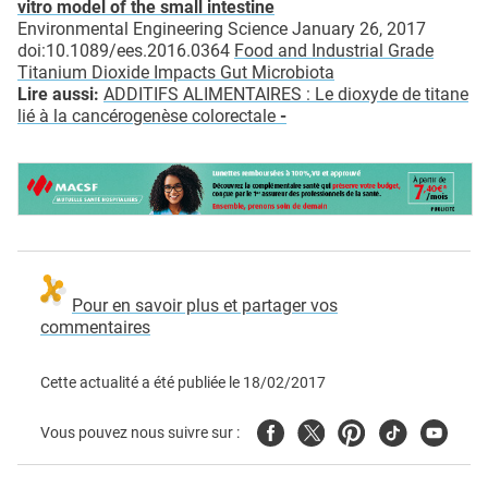
vitro model of the small intestine
Environmental Engineering Science January 26, 2017
doi:10.1089/ees.2016.0364
Food and Industrial Grade
Titanium Dioxide Impacts Gut Microbiota
Lire aussi:
ADDITIFS ALIMENTAIRES : Le dioxyde de titane
lié à la cancérogenèse colorectale
-
Pour en savoir plus et partager vos
commentaires
Cette actualité a été publiée le
18/02/2017
Facebook
Twitter
Pinterest
Tiktok
Youtube
Vous pouvez nous suivre sur :