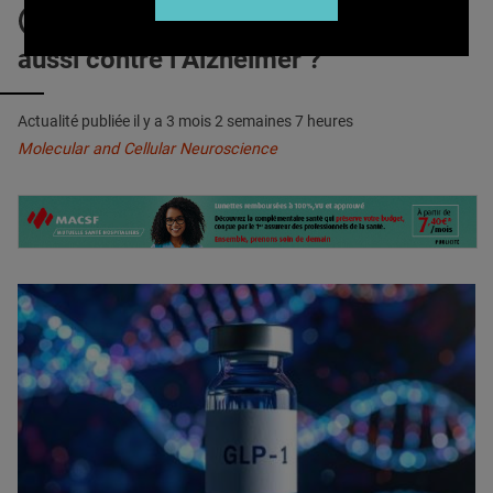
QUI SOMMES-NOUS ?
AGONISTES du GLP-1 : Efficaces
aussi contre l’Alzheimer ?
PUBLICITÉ
CONDITIONS GÉNÉRALES
Actualité publiée il y a
3 mois 2 semaines 7 heures
CONTACT
Molecular and Cellular Neuroscience
CRÉDITS