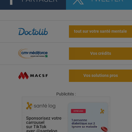
tout sur votre santé mentale
Vos crédits
Vos solutions pros
Publicités :