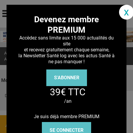
santé log
x
Devenez membre
La communauté des professionnels de santé
PREMIUM
Jump to navigation
MON COMPTE
Accèdez sans limite aux 15 000 actualités du
site
ABONNEMENT
et recevez gratuitement chaque semaine,
Accueil
>
Actualités
>
la Newsletter Santé log avec les actus Santé à
S'ABONNER À LA REVUE SOIN À DOMICILE
AGONISTES du GLP-1 : Efficaces aussi contre l’Alzheimer ?
ne pas manquer !
ACTUS
S'ABONNER
DOSSIERS
Mots clés
39€ TTC
RÉSEAUX
Découvrez nos réseaux sociaux
/an
E-REVUE SAD
Facebook
Twitter
Pinterest
Tiktok
Youbute
THÉMA
Je suis déjà membre PREMIUM
Actualités
L'APP
SE CONNECTER